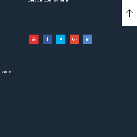
Service Commitment
essore