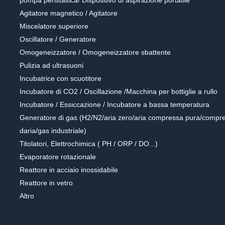
pompa peristaltica/ Dispositivo di aspirazione portatile
Agitatore magnetico / Agitatore
Miscelatore superiore
Oscillatore / Generatore
Omogeneizzatore / Omogeneizzatore sbattente
Pulizia ad ultrasuoni
Incubatrice con scuotitore
Incubatore di CO2 / Oscillazione /Macchina per bottiglie a rullo
Incubatore / Essiccazione / Incubatore a bassa temperatura
Generatore di gas (H2/N2/aria zero/aria compressa pura/compr
daria/gas industriale)
Titolatori, Elettrochimica ( PH / ORP / DO...)
Evaporatore rotazionale
Reattore in acciaio inossidabile
Reattore in vetro
Altro