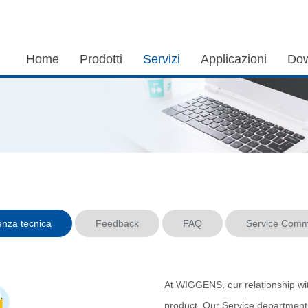
Home
Prodotti
Servizi
Applicazioni
Dow
enza tecnica
Feedback
FAQ
Service Comm
At WIGGENS, our relationship wit
product. Our Service department 