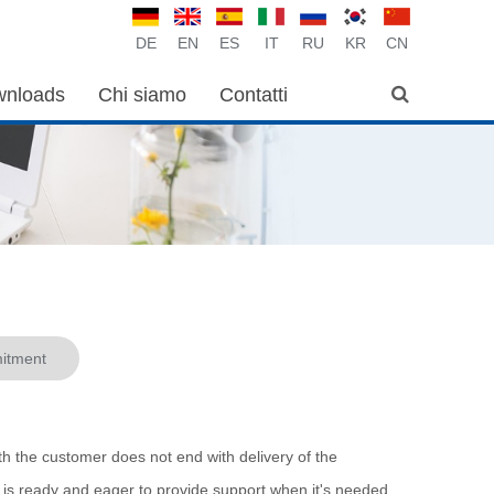
DE
EN
ES
IT
RU
KR
CN
nloads
Chi siamo
Contatti
itment
h the customer does not end with delivery of the
is ready and eager to provide support when it's needed.