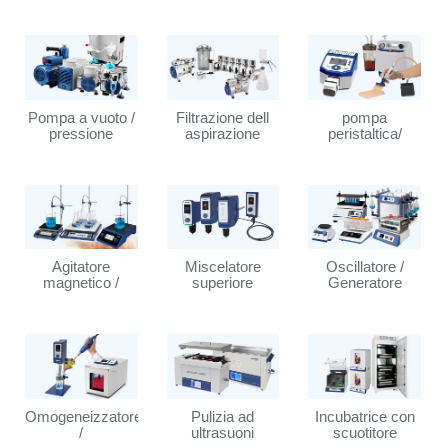
Pompa a vuoto /
Filtrazione dell
pompa
pressione
aspirazione
peristaltica/
sottovuoto
Dispositivo di
aspirazione
portatile
Agitatore
Miscelatore
Oscillatore /
magnetico /
superiore
Generatore
Agitatore
Omogeneizzatore
Pulizia ad
Incubatrice con
/
ultrasuoni
scuotitore