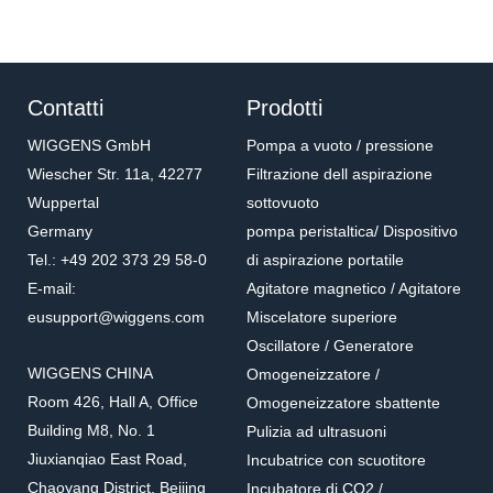
Contatti
Prodotti
WIGGENS GmbH
Pompa a vuoto / pressione
Wiescher Str. 11a, 42277
Filtrazione dell aspirazione
Wuppertal
sottovuoto
Germany
pompa peristaltica/ Dispositivo
Tel.: +49 202 373 29 58-0
di aspirazione portatile
E-mail:
Agitatore magnetico / Agitatore
eusupport@wiggens.com
Miscelatore superiore
Oscillatore / Generatore
WIGGENS CHINA
Omogeneizzatore /
Room 426, Hall A, Office
Omogeneizzatore sbattente
Building M8, No. 1
Pulizia ad ultrasuoni
Jiuxianqiao East Road,
Incubatrice con scuotitore
Chaoyang District, Beijing
Incubatore di CO2 /