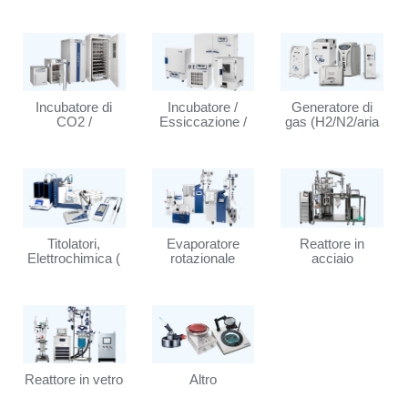
Omogeneizzatore
sbattente
Incubatore di
Incubatore /
Generatore di
CO2 /
Essiccazione /
gas (H2/N2/aria
Oscillazione
Incubatore a
zero/aria
/Macchina per
bassa
compressa
bottiglie a rullo
temperatura
pura/compressore
daria/gas
industriale)
Titolatori,
Evaporatore
Reattore in
Elettrochimica (
rotazionale
acciaio
PH / ORP /
inossidabile
DO...)
Reattore in vetro
Altro