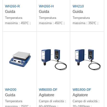
WH260-R
WH260-H
WH210
Guida
Guida
Guida
magnetica con
magnetica con
magnetica con
Temperatura
Temperatura
Temperatura
piastra
piastra
piastra
massima：450℃；
massima：450℃；
massima：350℃；
riscaldante
riscaldante
riscaldante
Stabilità della
Stabilità della
Stabilità della
temperatura con E-
temperatura con E-
temperatura con E-
sensore：±1℃
sensore：±1℃
sensore：±2℃
WH200
WB6000-DF
WB1800-DF
Guida
Agitatore
Agitatore
magnetica con
superiore
superiore
Temperatura
Campo di velocità：
Campo di velocità：
piastra
controllabile a
controllabile a
massima：250℃；
60~6000rpm；
20~1800rpm；