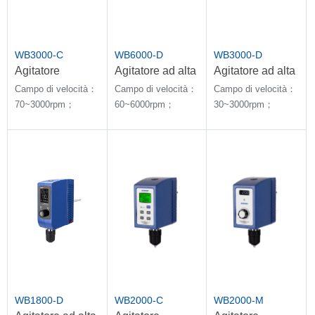
WB3000-C
WB6000-D
WB3000-D
Agitatore
Agitatore ad alta
Agitatore ad alta
telecomandato
velocità e coppia
velocità e coppia
Campo di velocità：
Campo di velocità：
Campo di velocità：
ad alta velocità e
elevata
elevata
70~3000rpm；
60~6000rpm；
30~3000rpm；
coppia elevata
Quantità di
Quantità di
Quantità di
agitazione：100L
agitazione：100L
agitazione：100L
WB1800-D
WB2000-C
WB2000-M