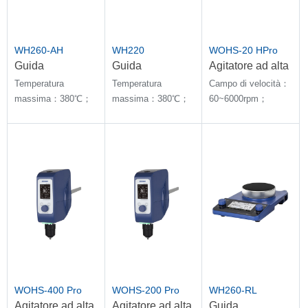
WH260-AH
WH220
WOHS-20 HPro
Guida
Guida
Agitatore ad alta
magnetica con
magnetica con
velocità e coppia
Temperatura
Temperatura
Campo di velocità：
piastra
piastra
elevata
massima：380℃；
massima：380℃；
60~6000rpm；
riscaldante
riscaldante
Stabilità della
Stabilità della
Quantità di
temperatura con E-
temperatura con E-
agitazione：100L
sensore：±1℃
sensore：±2℃
WOHS-400 Pro
WOHS-200 Pro
WH260-RL
Agitatore ad alta
Agitatore ad alta
Guida