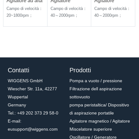
Agitatore ad alta
Agitatore
Agitatore
velocità e coppia
sopraelevato
sopraelevato
Campo di velocità：
Campo di velocità：
Campo di velocità：
elevata
20~1800rpm；
40～2000rpm；
40～2000rpm；
Quantità di
Quantità di
Quantità di
agitazione：100L
agitazione：50L
agitazione：50L
Contatti
Prodotti
WIGGENS GmbH
Pompa a vuoto / pressione
Wiescher Str. 11a, 42277
Filtrazione dell aspirazione
Wuppertal
sottovuoto
Germany
pompa peristaltica/ Dispositivo
Tel.: +49 202 373 29 58-0
di aspirazione portatile
E-mail:
Agitatore magnetico / Agitatore
eusupport@wiggens.com
Miscelatore superiore
Oscillatore / Generatore