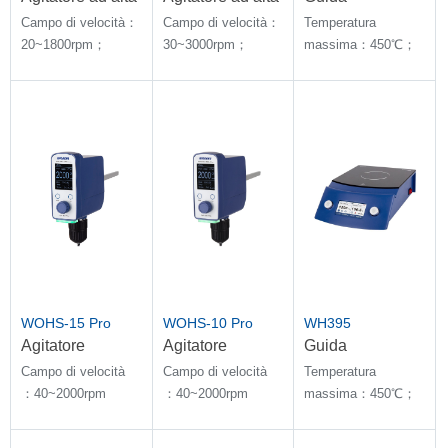
velocità e coppia
velocità e coppia
magnetica con
Campo di velocità：
Campo di velocità：
Temperatura
elevata
elevata
piastra
20~1800rpm；
30~3000rpm；
massima：450℃；
riscaldante
Quantità di
Quantità di
Stabilità della
agitazione：100L
agitazione：100L
temperatura con E-
sensore：±1℃
WOHS-15 Pro
WOHS-10 Pro
WH395
Agitatore
Agitatore
Guida
sopraelevato
sopraelevato
magnetica con
Campo di velocità
Campo di velocità
Temperatura
piastra
：40~2000rpm
：40~2000rpm
massima：450℃；
riscaldante
Stabilità della
temperatura con E-