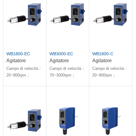
WB1800-EC
WB3000-EC
WB1800-C
Agitatore
Agitatore
Agitatore
telecomandato
telecomandato
telecomandato
Campo di velocità：
Campo di velocità：
Campo di velocità：
ad alta velocità e
ad alta velocità e
ad alta velocità e
20~800rpm；
70~3000rpm；
20~800rpm；
coppia elevata
coppia elevata
coppia elevata
Quantità di
Quantità di
Quantità di
agitazione：100L
agitazione：100L
agitazione：100L