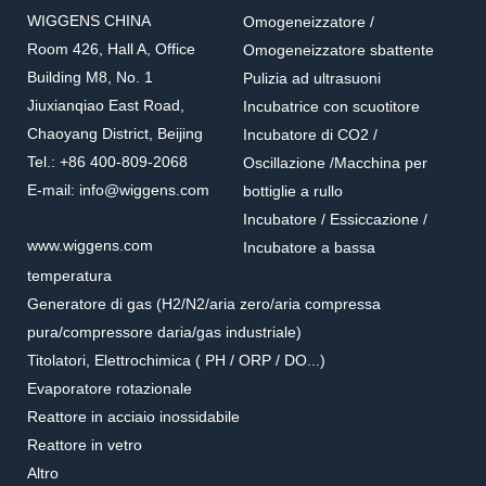
WIGGENS CHINA
Omogeneizzatore /
Room 426, Hall A, Office
Omogeneizzatore sbattente
Building M8, No. 1
Pulizia ad ultrasuoni
Jiuxianqiao East Road,
Incubatrice con scuotitore
Chaoyang District, Beijing
Incubatore di CO2 /
Tel.: +86 400-809-2068
Oscillazione /Macchina per
E-mail: info@wiggens.com
bottiglie a rullo
Incubatore / Essiccazione /
www.wiggens.com
Incubatore a bassa
temperatura
Generatore di gas (H2/N2/aria zero/aria compressa
pura/compressore daria/gas industriale)
Titolatori, Elettrochimica ( PH / ORP / DO...)
Evaporatore rotazionale
Reattore in acciaio inossidabile
Reattore in vetro
Altro