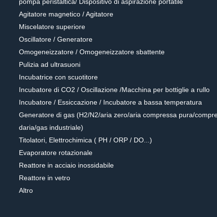
pompa peristaltica/ Dispositivo di aspirazione portatile
Agitatore magnetico / Agitatore
Miscelatore superiore
Oscillatore / Generatore
Omogeneizzatore / Omogeneizzatore sbattente
Pulizia ad ultrasuoni
Incubatrice con scuotitore
Incubatore di CO2 / Oscillazione /Macchina per bottiglie a rullo
Incubatore / Essiccazione / Incubatore a bassa temperatura
Generatore di gas (H2/N2/aria zero/aria compressa pura/compr
daria/gas industriale)
Titolatori, Elettrochimica ( PH / ORP / DO...)
Evaporatore rotazionale
Reattore in acciaio inossidabile
Reattore in vetro
Altro