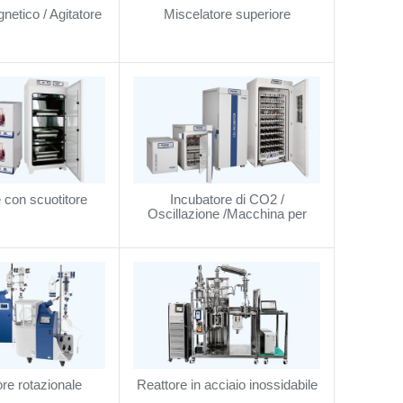
netico / Agitatore
Miscelatore superiore
e con scuotitore
Incubatore di CO2 /
Oscillazione /Macchina per
bottiglie a rullo
re rotazionale
Reattore in acciaio inossidabile