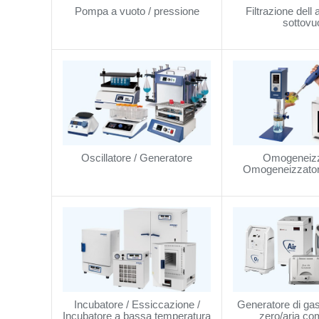
Pompa a vuoto / pressione
Filtrazione dell
sottovu
Oscillatore / Generatore
Omogeneizz
Omogeneizzator
Incubatore / Essiccazione /
Generatore di gas
Incubatore a bassa temperatura
zero/aria c