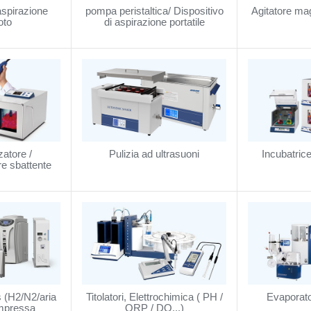
 aspirazione
pompa peristaltica/ Dispositivo
Agitatore mag
oto
di aspirazione portatile
atore /
Pulizia ad ultrasuoni
Incubatric
e sbattente
 (H2/N2/aria
Titolatori, Elettrochimica ( PH /
Evaporato
ompressa
ORP / DO...)