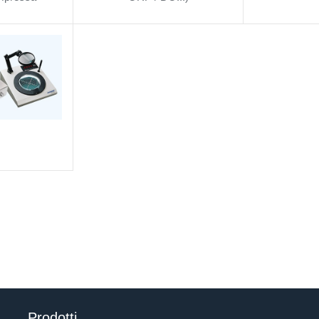
e daria/gas
ale)
Prodotti