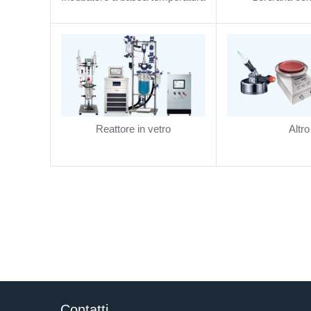
pura/compressor
industri
Reattore in vetro
Altro
Contatti