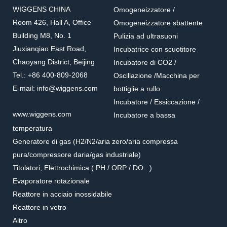
WIGGENS CHINA
Omogeneizzatore /
Room 426, Hall A, Office
Omogeneizzatore sbattente
Building M8, No. 1
Pulizia ad ultrasuoni
Jiuxianqiao East Road,
Incubatrice con scuotitore
Chaoyang District, Beijing
Incubatore di CO2 /
Tel.: +86 400-809-2068
Oscillazione /Macchina per
E-mail: info@wiggens.com
bottiglie a rullo
Incubatore / Essiccazione /
www.wiggens.com
Incubatore a bassa
temperatura
Generatore di gas (H2/N2/aria zero/aria compressa
pura/compressore daria/gas industriale)
Titolatori, Elettrochimica ( PH / ORP / DO...)
Evaporatore rotazionale
Reattore in acciaio inossidabile
Reattore in vetro
Altro